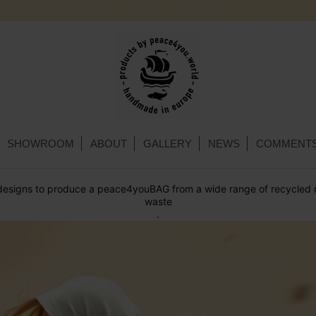
SHOWROOM
ABOUT
GALLERY
NEWS
COMMENT
l designs to produce a peace4youBAG from a wide range of recycled m
waste
.