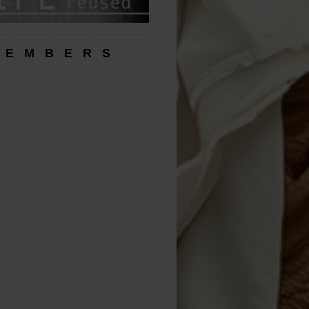
 E M B E R S
,