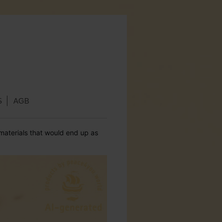
S
AGB
aterials that
would end up as