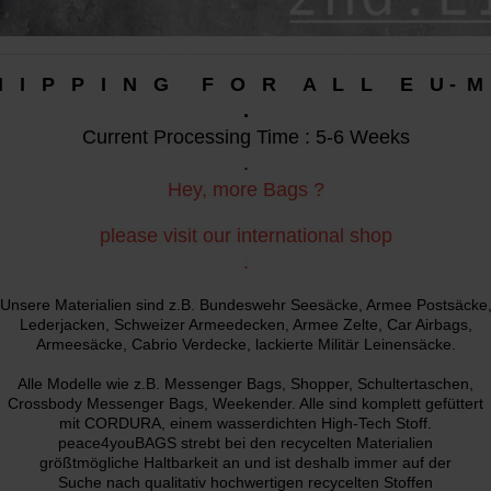
 I P P I N G F O R A L L E U - M
.
Current Processing Time : 5-6 Weeks
.
Hey, more Bags ?
please visit our international shop
.
Unsere Materialien sind z.B. Bundeswehr Seesäcke, Armee Postsäcke
Lederjacken, Schweizer Armeedecken, Armee Zelte, Car Airbags,
Armeesäcke, Cabrio Verdecke, lackierte Militär Leinensäcke.
Alle Modelle wie z.B. Messenger Bags, Shopper, Schultertaschen,
Crossbody Messenger Bags, Weekender. Alle sind komplett gefüttert
mit CORDURA, einem wasserdichten High-Tech Stoff.
peace4youBAGS strebt bei den recycelten Materialien
größtmögliche Haltbarkeit an und ist deshalb immer auf der
Suche nach qualitativ hochwertigen recycelten Stoffen