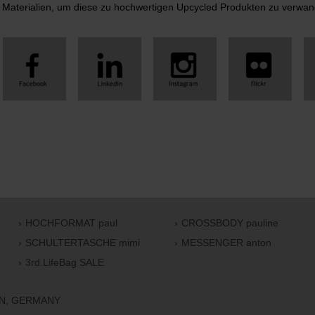
 Materialien, um diese zu hochwertigen Upcycled Produkten zu verwan
HOCHFORMAT paul
CROSSBODY pauline
SCHULTERTASCHE mimi
MESSENGER anton
3rd.LifeBag SALE
EN, GERMANY