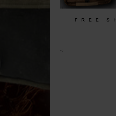
F R E E S H
-6