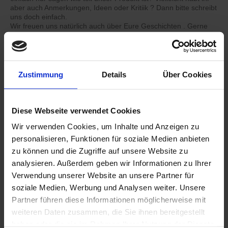
aber auch Anmerkungen, Ideen oder Kritiik ? Dann bitte schreibt
uns doch einfach.
Wir freuen uns natürlich auch über Eure Geschichten . Gerne
könnt Ihr uns auch auf Instagram oder Facebook folgen.
Zustimmung
Details
Über Cookies
Name:
*
Diese Webseite verwendet Cookies
E-Mail-Adresse:
*
Wir verwenden Cookies, um Inhalte und Anzeigen zu
personalisieren, Funktionen für soziale Medien anbieten
Telefon/Fax:
*
zu können und die Zugriffe auf unsere Website zu
analysieren. Außerdem geben wir Informationen zu Ihrer
Verwendung unserer Website an unsere Partner für
Dein Text :
*
soziale Medien, Werbung und Analysen weiter. Unsere
Partner führen diese Informationen möglicherweise mit
weiteren Daten zusammen, die Sie ihnen bereitgestellt
haben oder die sie im Rahmen Ihrer Nutzung der Dienste