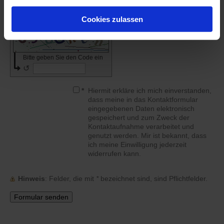
gesammelt haben.
Captcha (Spam-Schutz-Code): *
Cookies zulassen
Bitte geben Sie den Code ein
↺
*
Hiermit erkläre ich mich einverstanden,
dass meine in das Kontaktformular
eingegebenen Daten elektronisch
gespeichert und zum Zweck der
Kontaktaufnahme verarbeitet und
genutzt werden. Mir ist bekannt, dass
ich meine Einwilligung jederzeit
widerrufen kann.
Hinweis
: Felder, die mit
*
bezeichnet sind, sind Pflichtfelder.