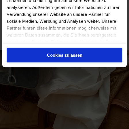
zu können und die Zugriffe auf unsere Website zu
analysieren. Außerdem geben wir Informationen zu Ihrer
Verwendung unserer Website an unsere Partner für
soziale Medien, Werbung und Analysen weiter. Unsere
Druckversion
|
Sitemap
Login
Partner führen diese Informationen möglicherweise mit
© 2018 by
Webansicht
weiteren Daten zusammen, die Sie ihnen bereitgestellt
peace4youTASCHEN,
GERMANY
haben oder die sie im Rahmen Ihrer Nutzung der Dienste
gesammelt haben.
Cookies zulassen